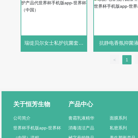
瑞缇贝尔女士私护抗菌套盒
抗静电香氛抑菌液 消毒
私护产品代世界杯手机版
品代世界杯手机版a
app-世界杯（中国）
杯（中国
<
1
关于恒芳生物
产品中心
公司简介
膏霜乳液精华
面膜系列
世界杯手机版app-世界杯
消毒清洁产品
私密系列
（中国）流程
械字号护肤品
养生塑形产品