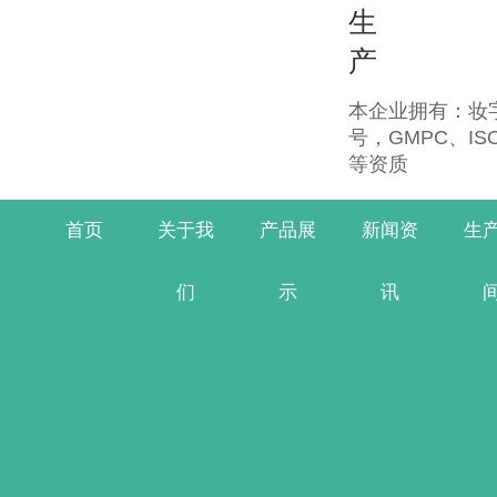
生
产
本企业拥有：妆字
号，GMPC、IS
等资质
首页
关于我
产品展
新闻资
生
们
示
讯