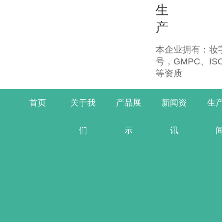
生
产
本企业拥有：妆字
号，GMPC、IS
等资质
首页
关于我
产品展
新闻资
生
们
示
讯