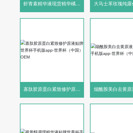
虾青素精华液现货精华橘灿
大马士革玫瑰纯露
安瓶玻尿酸原液提亮肤色肌
手机版app-世界
底液世界杯手机版app-世界
精华水补水保爽肤
杯（中国）收缩毛孔定制
提亮去黑头粉刺喷
寡肽胶原蛋白紧致修护原液
烟酰胺美白去黄原
贴牌世界杯手机版app-世界
界杯手机版app-
杯（中国）OEM
国）OEM