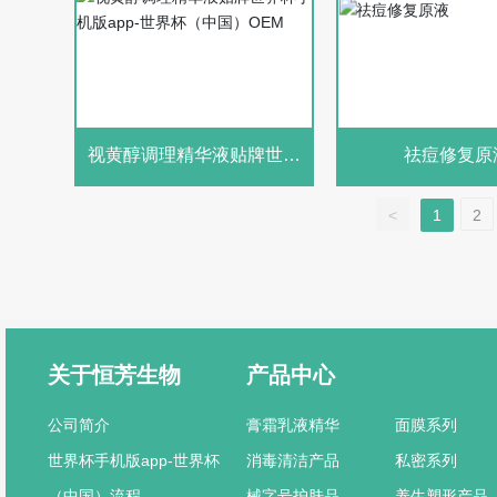
视黄醇调理精华液贴牌世界
祛痘修复原
杯手机版app-世界杯（中
国）OEM
<
1
2
关于恒芳生物
产品中心
公司简介
膏霜乳液精华
面膜系列
世界杯手机版app-世界杯
消毒清洁产品
私密系列
（中国）流程
械字号护肤品
养生塑形产品