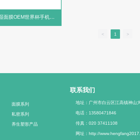
湿面膜OEM世界杯手机版
杯（中国）定制冰川水水光植
物百科面膜
<
1
>
联系我们
地址：广州市白云区江高镇神山大
面膜系列
电话：13580471846
私密系列
传真：020 37411108
养生塑形产品
网址：http://www.hengfang2017