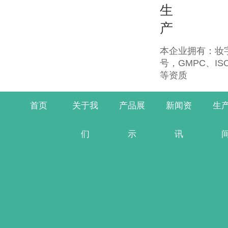
生
产
本企业拥有：妆字
号，GMPC、IS
等资质
首页
关于我
产品展
新闻资
生
们
示
讯