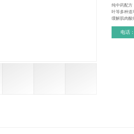
纯中药配方
叶等多种道
缓解肌肉酸
靶向缓解，
病、跌打损
电话：1
肌骨，快速
使用。独立包
袋，用量精
收，居家、
障：遵循传
经严格品控
域中药外用
务，深耕行
案。温馨提
可直接联系