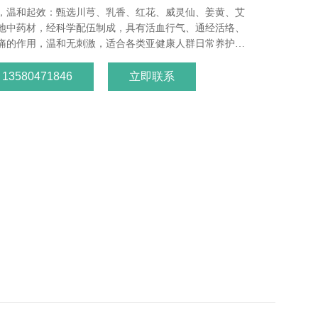
，温和起效：甄选川芎、乳香、红花、威灵仙、姜黄、艾
地中药材，经科学配伍制成，具有活血行气、通经活络、
痛的作用，温和无刺激，适合各类亚健康人群日常养护。
多部位适用：针对腰间盘突出、腰肌劳损、肩周炎、颈椎
伤、关节疼痛等问题，可直接涂抹于不适部位，成分渗透
3580471846
立即联系
舒缓疼痛、僵硬等不适，哪里痛涂哪里，全身多部位均可
装，便捷卫生：采用 30g / 袋的独立小包装，一次一
准；使用时加水调和即可涂抹，搭配保鲜膜包裹促进吸
养生馆均可便捷使用，避免交叉污染。传统工艺，品质保
统中药炮制工艺，保留药材天然活性成分，无化学添加，
检测，品质稳定可靠，适合长期使用。我们专注大健康领
产品研发生产与代世界杯手机版app-世界杯（中国）服
业多年，可根据您的品牌需求定制专属外用保健粉产品方
示：如需获取产品样品、检测报告及详细代工报价方案，
我司商务团队，一对一为您解答！