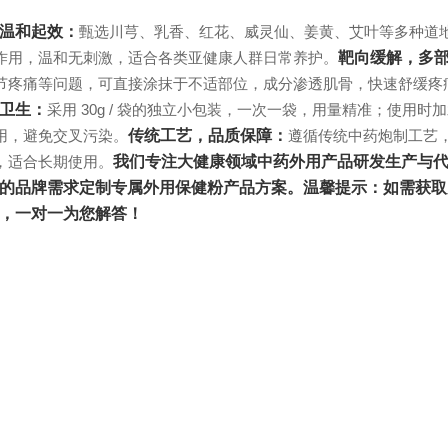
温和起效：
甄选川芎、乳香、红花、威灵仙、姜黄、艾叶等多种道
作用，温和无刺激，适合各类亚健康人群日常养护。
靶向缓解，多
节疼痛等问题，可直接涂抹于不适部位，成分渗透肌骨，快速舒缓疼
卫生：
采用 30g / 袋的独立小包装，一次一袋，用量精准；使
用，避免交叉污染。
传统工艺，品质保障：
遵循传统中药炮制工艺
，适合长期使用。
我们专注大健康领域中药外用产品研发生产与代
的品牌需求定制专属外用保健粉产品方案。温馨提示：如需获取
，一对一为您解答！