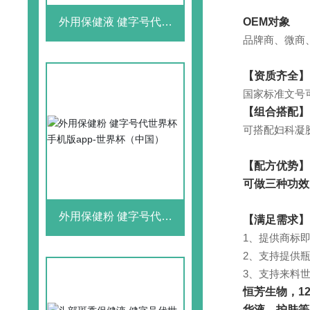
OEM对象
外用保健液 健字号代世
界杯手机版app-世界杯
品牌商、微商
（中国）
【资质齐全】
国家标准文号
【组合搭配】
可搭配妇科凝
【配方
优势】
可做三种功效
外用保健粉 健字号代世
【满足需求
】
界杯手机版app-世界杯
1、提供商标
（中国）
2、支持提供瓶
3、支持来料世
恒芳生物，1
华液、护肤等