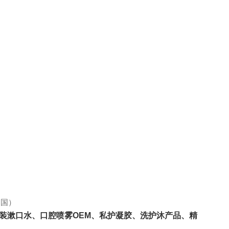
中国）
携装漱口水、口腔喷雾OEM、私护凝胶、洗护沐产品、精