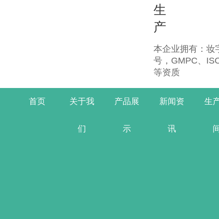
生
产
本企业拥有：妆字
号，GMPC、IS
等资质
首页
关于我
产品展
新闻资
生
们
示
讯